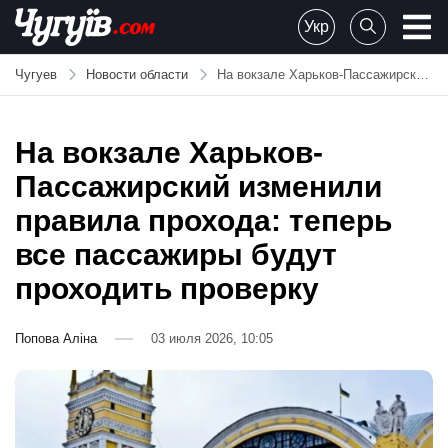
Skip
Укр
to
Chuguiv
content
Чугуев
Новости области
На вокзале Харьков-Пассажирский изменили правила прохода: теперь все пассажиры будут проходить проверку
На вокзале Харьков-
Пассажирский изменили
правила прохода: теперь
все пассажиры будут
проходить проверку
Попова Аліна
03 июля 2026, 10:05