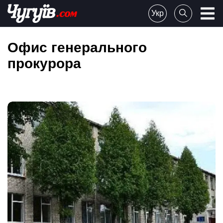
Skip
Укр
to
Chuguiv
content
Офис генерального
прокурора