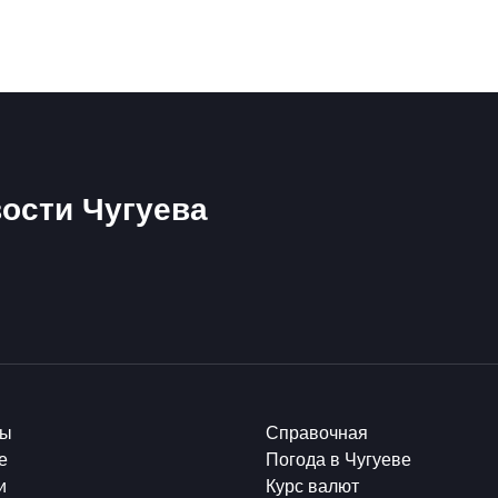
ости Чугуева
ты
Справочная
е
Погода в Чугуеве
и
Курс валют