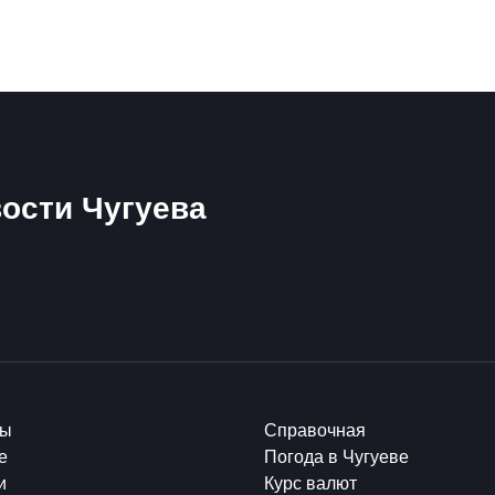
ости Чугуева
ты
Справочная
е
Погода в Чугуеве
и
Курс валют