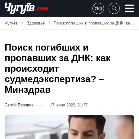
Skip
Укр
to
Chuguiv
content
Чугуев
Здоровье
Поиск погибших и пропавших за ДНК: как происходит судмедэкспертиза? – Минздрав
Поиск погибших и
пропавших за ДНК: как
происходит
судмедэкспертиза? –
Минздрав
Сергій Боровок
17 июня 2022, 21:37