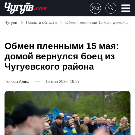
Skip
Укр
to
Chuguiv
content
Чугуев
Новости области
Обмен пленными 15 мая: домой вернулся боец из Чугуевского района
Обмен пленными 15 мая:
домой вернулся боец из
Чугуевского района
Попова Аліна
15 мая 2026, 18:37