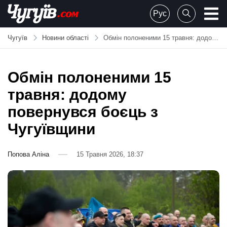
Skip
Рус
to
Chuguiv
content
Чугуїв
Новини області
Обмін полоненими 15 травня: додому повернувся боєць з Чугуївщини
Обмін полоненими 15
травня: додому
повернувся боєць з
Чугуївщини
Попова Аліна
15 Травня 2026, 18:37