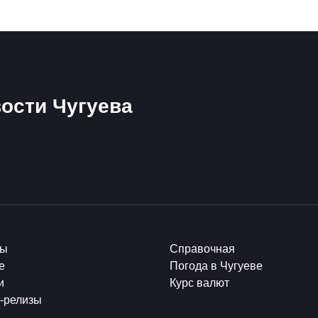
ости Чугуева
ты
Справочная
е
Погода в Чугуеве
и
Курс валют
-релизы