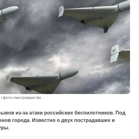
/ фото ілюстроване tsn
ывов из-за атаки российских беспилотников. Под
онов города. Известно о двух пострадавших и
уры.