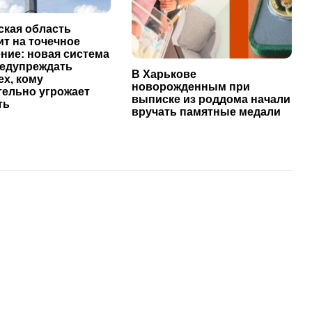
ская область
т на точечное
ние: новая система
редупреждать
В Харькове
ех, кому
новорожденным при
тельно угрожает
выписке из роддома начали
ть
вручать памятные медали