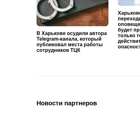
Харьков
переходи
оповеще
будет п
В Харькове осудили автора
только т
Telegram-канала, который
действи
публиковал места работы
опаснос
сотрудников ТЦК
Новости партнеров