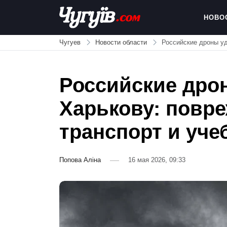
Skip
to
НОВО
content
Chuguiv
Чугуев
Новости области
Российские дроны уд
Российские дро
Харькову: повр
транспорт и уче
Попова Аліна
16 мая 2026, 09:33