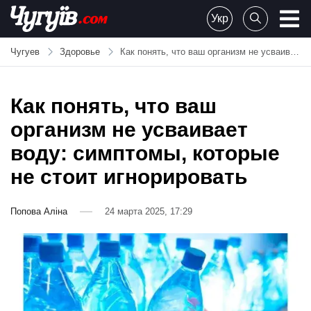
Skip
Укр
to
Chuguiv
content
Чугуев
Здоровье
Как понять, что ваш организм не усваивает воду: симптомы, которые не стоит игнорировать
Как понять, что ваш
организм не усваивает
воду: симптомы, которые
не стоит игнорировать
Попова Аліна
24 марта 2025, 17:29