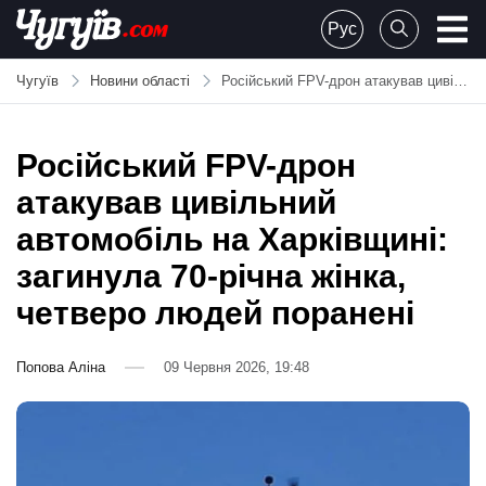
Skip
Рус
to
Chuguiv
content
Чугуїв
Новини області
Російський FPV-дрон атакував цивільний автомобіль на Харківщині: загинула 70-річна жінка, четверо людей поранені
Російський FPV-дрон
атакував цивільний
автомобіль на Харківщині:
загинула 70-річна жінка,
четверо людей поранені
Попова Аліна
09 Червня 2026, 19:48