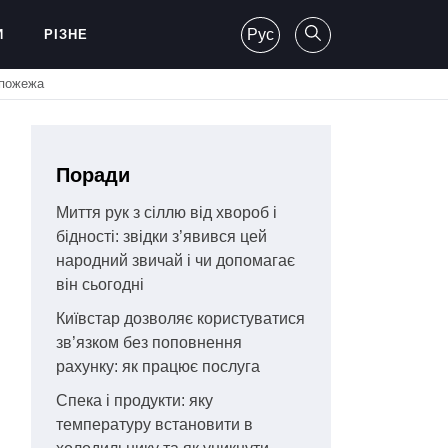
Рус
И
РІЗНЕ
 пожежа
Поради
Миття рук з сіллю від хвороб і
бідності: звідки з’явився цей
народний звичай і чи допомагає
він сьогодні
Київстар дозволяє користуватися
зв’язком без поповнення
рахунку: як працює послуга
Спека і продукти: яку
температуру встановити в