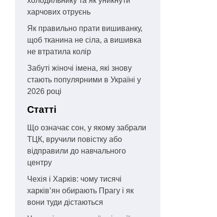
холодильнику та як уникнути
харчових отруєнь
Як правильно прати вишиванку,
щоб тканина не сіла, а вишивка
не втратила колір
Забуті жіночі імена, які знову
стають популярними в Україні у
2026 році
Статті
Що означає сон, у якому забрали
ТЦК, вручили повістку або
відправили до навчального
центру
Чехія і Харків: чому тисячі
харків’ян обирають Прагу і як
вони туди дістаються