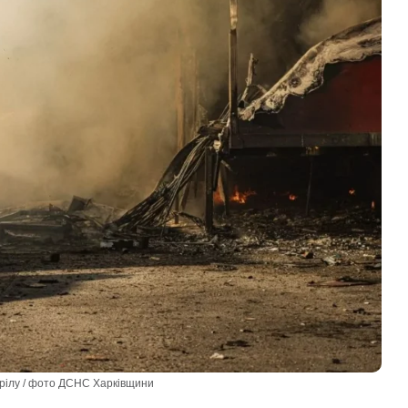
трілу / фото ДСНС Харківщини