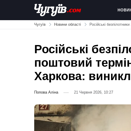
Skip
to
НОВИ
content
Chuguiv
Чугуїв
Новини області
Російські безпілотник
Російські безпі
поштовий термін
Харкова: виник
Попова Аліна
21 Червня 2026, 10:27