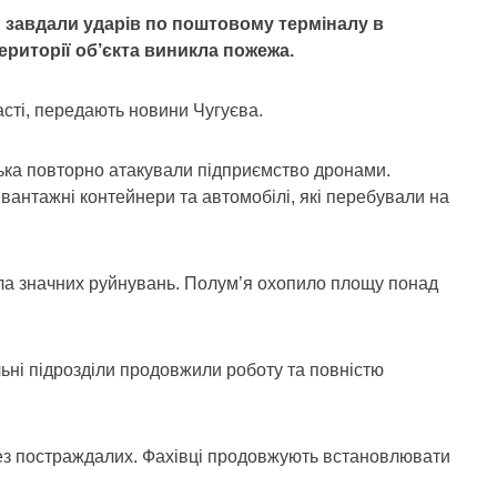
и завдали ударів по поштовому терміналу в
території об’єкта виникла пожежа.
сті, передають новини Чугуєва.
ська повторно атакували підприємство дронами.
вантажні контейнери та автомобілі, які перебували на
ала значних руйнувань. Полум’я охопило площу понад
ьні підрозділи продовжили роботу та повністю
ез постраждалих. Фахівці продовжують встановлювати