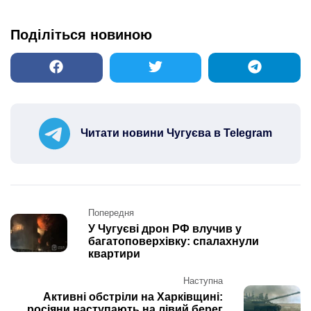
Поділіться новиною
Читати новини Чугуєва в Telegram
Post
Попередня
navigation
У Чугуєві дрон РФ влучив у
багатоповерхівку: спалахнули
квартири
Наступна
Активні обстріли на Харківщині:
росіяни наступають на лівий берег