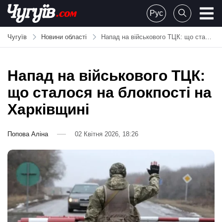
Skip
Рус
to
Chuguiv
content
Чугуїв
Новини області
Напад на військового ТЦК: що сталося на блокпості на Харківщині
Напад на військового ТЦК:
що сталося на блокпості на
Харківщині
Попова Аліна
02 Квітня 2026, 18:26