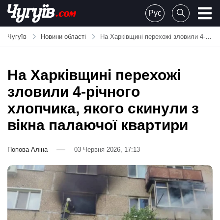
Skip
Рус
to
Chuguiv
content
Чугуїв
Новини області
На Харківщині перехожі зловили 4-річного хлопчика, якого скинули з вікна палаючої квартири
На Харківщині перехожі
зловили 4-річного
хлопчика, якого скинули з
вікна палаючої квартири
Попова Аліна
03 Червня 2026, 17:13