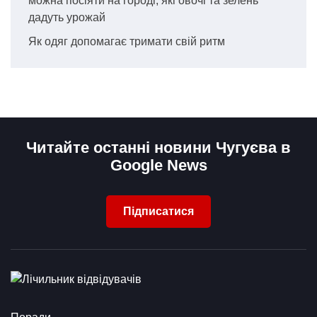
можна посіяти на городі, які овочі та зелень
дадуть урожай
Як одяг допомагає тримати свій ритм
Читайте останні новини Чугуєва в
Google News
Підписатися