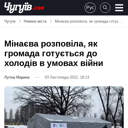
Skip
Рус
to
Chuguiv
content
Чугуїв
Новини міста
Мінаєва розповіла, як громада готується до холодів в умовах війни
Мінаєва розповіла, як
громада готується до
холодів в умовах війни
Лугіна Марина
03 Листопада 2022, 18:13