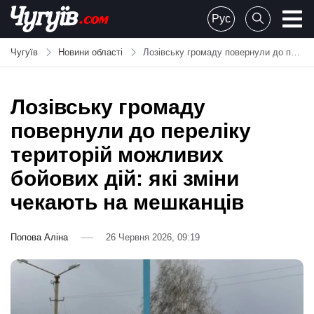
Skip
Рус
to
Chuguiv
content
Чугуїв
Новини області
Лозівську громаду повернули до переліку територій можливих бойових дій: які зміни чекають на мешканців
Лозівську громаду
повернули до переліку
територій можливих
бойових дій: які зміни
чекають на мешканців
Попова Аліна
26 Червня 2026, 09:19