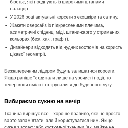
бюстьє, які поєднують із широкими штанами
палаццо.
У 2026 році актуальні корсети з екошкіри та сатину.
Жакети оверсайз із підкресленими плечима,
асиметричні спідниці міді, штани-карго у стриманих
кольорах (беж, хакі, графіт).
Дизайнери відходять від нудних костюмів на користь
цікавої геометрії.
Беззаперечним лідером будуть залишатися корсети.
Якщо раніше їх одягали лише на урочисті події, то
тепер вони вміло інтегрувалися до буденного луку.
Вибираємо сукню на вечір
Тканина вирішує все – хороше правило, яке не просто
варто запам’ятати, але й користуватися ним. Якщо
сукня з атласу або костюмної тканини (які майже не