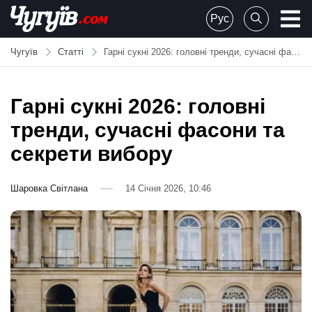
Skip
Рус
to
Chuguiv
content
Чугуїв
Статті
Гарні сукні 2026: головні тренди, сучасні фасони та секрети вибору
Гарні сукні 2026: головні
тренди, сучасні фасони та
секрети вибору
Шаровка Світлана
14 Січня 2026, 10:46