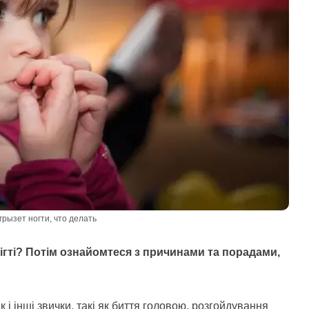
грызет ногти, что делать
ігті? Потім ознайомтеся з причинами та порадами,
 і інші звички, такі як биття головою, розгойдування