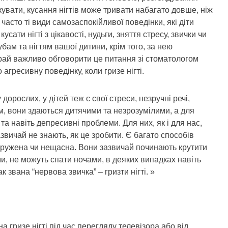
кувати, кусання нігтів може тривати набагато довше, ніж
часто ті види самозаспокійливої ​​поведінки, які діти
ти нігті з цікавості, нудьги, зняття стресу, звички чи
убам та нігтям вашої дитини, крім того, за нею
рай важливо обговорити це питання зі стоматологом
гресивну поведінку, коли гризе нігті.
 дорослих, у дітей теж є свої стреси, незручні речі,
м, вони здаються дитячими та незрозумілими, а для
 та навіть депресивні проблеми. Для них, як і для нас,
звичай не знають, як це зробити. Є багато способів
пружена чи нещасна. Вони зазвичай починають крутити
ми, не можуть спати ночами, в деяких випадках навіть
к звана “нервова звичка” – гризти нігті. »
а гризе нігті під час перегляду телевізора або від