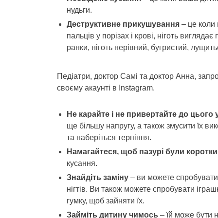
нудьги.
Деструктивне прикушування
– це коли 
пальців у порізах і крові, ніготь виглядає
ранки, ніготь нерівний, бугристий, лущит
Педіатри, доктор Самі та доктор Анна, запро
своєму акаунті в Instagram.
Не карайте і не привертайте до цього 
ще більшу напругу, а також змусити їх ви
та наберіться терпіння.
Намагайтеся, щоб пазурі були коротк
кусання.
Знайдіть заміну
– ви можете спробувати 
нігтів. Ви також можете спробувати іграш
гумку, щоб зайняти їх.
Займіть дитину чимось
– їй може бути н