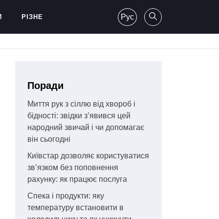
Рус
И
РІЗНЕ
Поради
Миття рук з сіллю від хвороб і
бідності: звідки з’явився цей
народний звичай і чи допомагає
він сьогодні
Київстар дозволяє користуватися
зв’язком без поповнення
рахунку: як працює послуга
Спека і продукти: яку
температуру встановити в