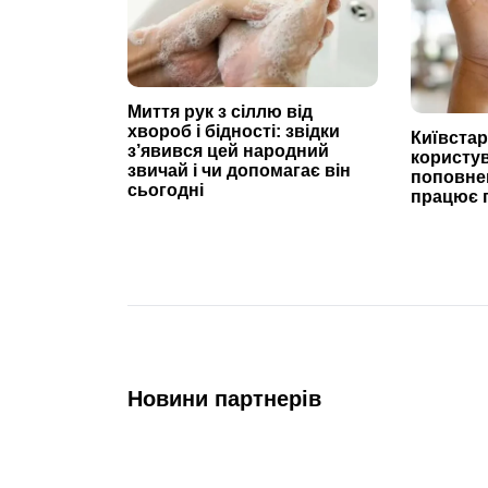
Миття рук з сіллю від
хвороб і бідності: звідки
Київста
з’явився цей народний
користув
звичай і чи допомагає він
поповнен
сьогодні
працює 
Новини партнерів