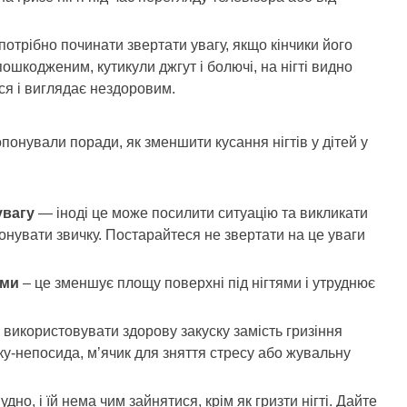
потрібно починати звертати увагу, якщо кінчики його
 пошкодженим, кутикули джгут і болючі, на нігті видно
ься і виглядає нездоровим.
понували поради, як зменшити кусання нігтів у дітей у
увагу
— іноді це може посилити ситуацію та викликати
конувати звичку. Постарайтеся не звертати на це уваги
ими
– це зменшує площу поверхні під нігтями і утруднює
використовувати здорову закуску замість гризіння
ку-непосида, м’ячик для зняття стресу або жувальну
удно, і їй нема чим зайнятися, крім як гризти нігті. Дайте