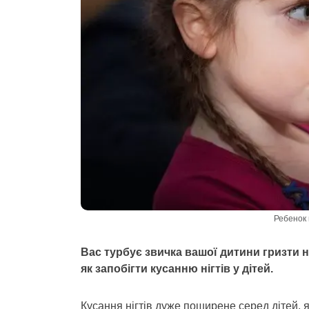
Ребенок 
Вас турбує звичка вашої дитини гризти н
як запобігти кусанню нігтів у дітей.
Кусання нігтів дуже поширене серед дітей, як