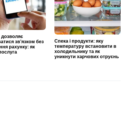
р дозволяє
Спека і продукти: яку
атися зв’язком без
температуру встановити в
ня рахунку: як
холодильнику та як
послуга
уникнути харчових отруєнь