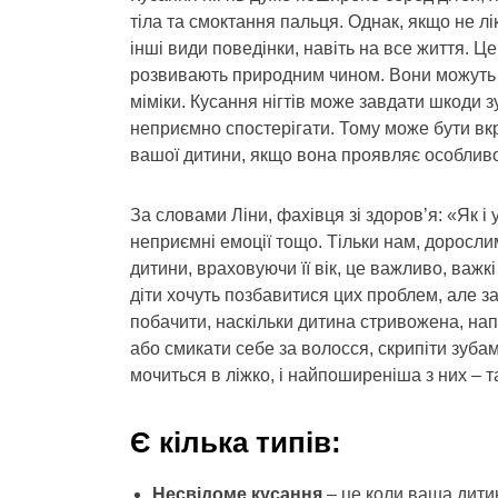
тіла та смоктання пальця. Однак, якщо не лі
інші види поведінки, навіть на все життя. Це 
розвивають природним чином. Вони можуть куса
міміки. Кусання нігтів може завдати шкоди з
неприємно спостерігати. Тому може бути вк
вашої дитини, якщо вона проявляє особливо а
За словами Ліни, фахівця зі здоров’я: «Як і у
неприємні емоції тощо. Тільки нам, доросли
дитини, враховуючи її вік, це важливо, важкі
діти хочуть позбавитися цих проблем, але за
побачити, наскільки дитина стривожена, на
або смикати себе за волосся, скрипіти зуба
мочиться в ліжко, і найпоширеніша з них – та
Є кілька типів:
Несвідоме кусання
– це коли ваша дитин