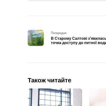
Post
Попередня
В Старому Салтові з’явилас
navigation
точка доступу до питної вод
Також читайте