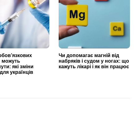
обов’язкових
Чи допомагає магній від
 можуть
набряків і судом у ногах: що
ути: які зміни
кажуть лікарі і як він працює
для українців