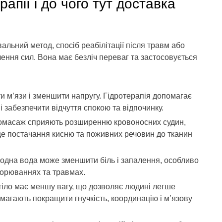
апії і до чого тут доставка
альний метод, спосіб реабілітації після травм або
лення сил. Вона має безліч переваг та застосовується
и м’язи і зменшити напругу. Гідротерапія допомагає
і забезпечити відчуття спокою та відпочинку.
ромасаж сприяють розширенню кровоносних судин,
ще постачання кисню та поживних речовин до тканин
лодна вода може зменшити біль і запалення, особливо
ворюваннях та травмах.
 тіло має меншу вагу, що дозволяє людині легше
магають покращити гнучкість, координацію і м’язову