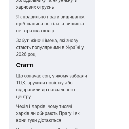
холодильнику та як уникнути
харчових отруєнь
Як правильно прати вишиванку,
щоб тканина не сіла, а вишивка
не втратила колір
Забуті жіночі імена, які знову
стають популярними в Україні у
2026 році
Статті
Що означає сон, у якому забрали
ТЦК, вручили повістку або
відправили до навчального
центру
Чехія і Харків: чому тисячі
харків’ян обирають Прагу і як
вони туди дістаються