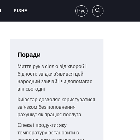
Рус
И
РІЗНЕ
Поради
Миття рук з сіллю від хвороб і
бідності: звідки з’явився цей
народний звичай і чи допомагає
він сьогодні
Київстар дозволяє користуватися
зв’язком без поповнення
рахунку: як працює послуга
Спека і продукти: яку
температуру встановити в