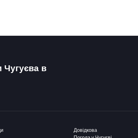
и Чугуєва в
ди
Довідкова
Погода у Чугуєві