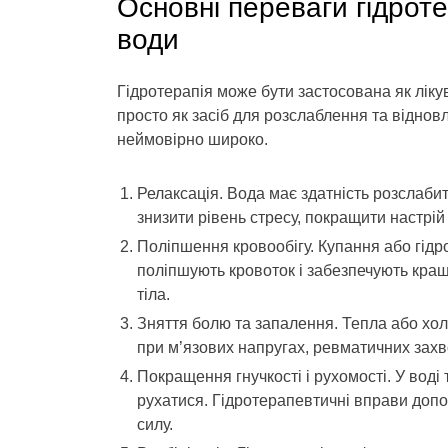
Основні переваги гідротер
води
Гідротерапія може бути застосована як лікув
просто як засіб для розслаблення та віднов
неймовірно широко.
Релаксація. Вода має здатність розслабит
знизити рівень стресу, покращити настрій 
Поліпшення кровообігу. Купання або гід
поліпшують кровоток і забезпечують кра
тіла.
Зняття болю та запалення. Тепла або хо
при м’язових напругах, ревматичних зах
Покращення гнучкості і рухомості. У воді
рухатися. Гідротерапевтичні вправи допо
силу.