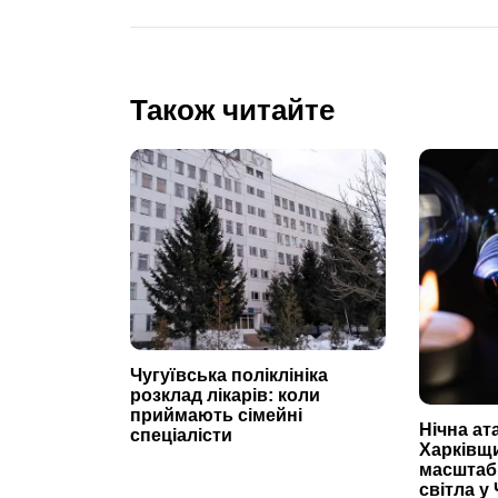
Також читайте
Чугуївська поліклініка
розклад лікарів: коли
приймають сімейні
Нічна ат
спеціалісти
Харківщ
масштаб
світла у 