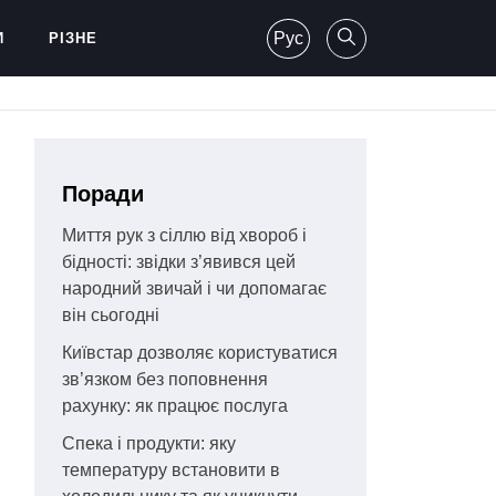
Рус
И
РІЗНЕ
Поради
Миття рук з сіллю від хвороб і
бідності: звідки з’явився цей
народний звичай і чи допомагає
він сьогодні
Київстар дозволяє користуватися
зв’язком без поповнення
рахунку: як працює послуга
Спека і продукти: яку
температуру встановити в