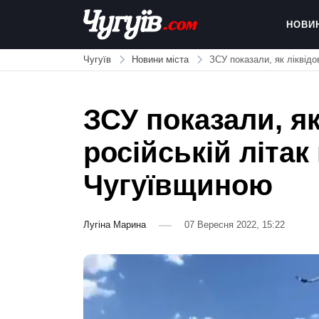
Skip
to
НОВИ
content
Chuguiv
Чугуїв
Новини міста
ЗСУ показали, як ліквідо
ЗСУ показали, я
російській літак
Чугуївщиною
Лугіна Марина
07 Вересня 2022, 15:22