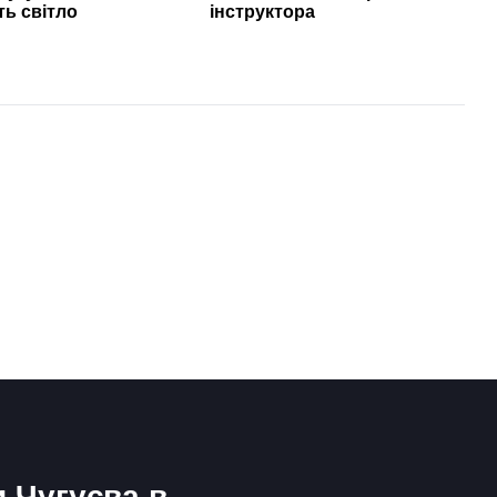
ь світло
інструктора
и Чугуєва в