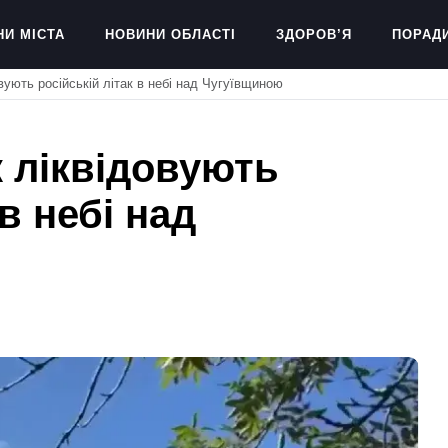
НИ МІСТА
НОВИНИ ОБЛАСТІ
ЗДОРОВ’Я
ПОРАД
вують російській літак в небі над Чугуївщиною
к ліквідовують
 в небі над