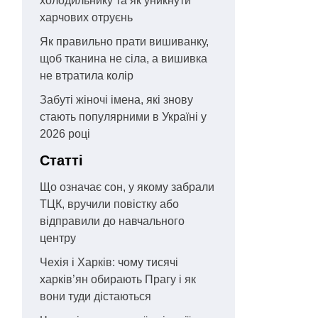
холодильнику та як уникнути
харчових отруєнь
Як правильно прати вишиванку,
щоб тканина не сіла, а вишивка
не втратила колір
Забуті жіночі імена, які знову
стають популярними в Україні у
2026 році
Статті
Що означає сон, у якому забрали
ТЦК, вручили повістку або
відправили до навчального
центру
Чехія і Харків: чому тисячі
харків’ян обирають Прагу і як
вони туди дістаються