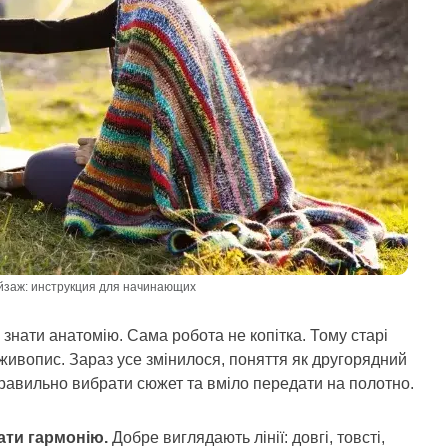
йзаж: инструкция для начинающих
знати анатомію. Сама робота не копітка. Тому старі
ивопис. Зараз усе змінилося, поняття як другорядний
равильно вибрати сюжет та вміло передати на полотно.
ати гармонію.
Добре виглядають лінії: довгі, товсті,