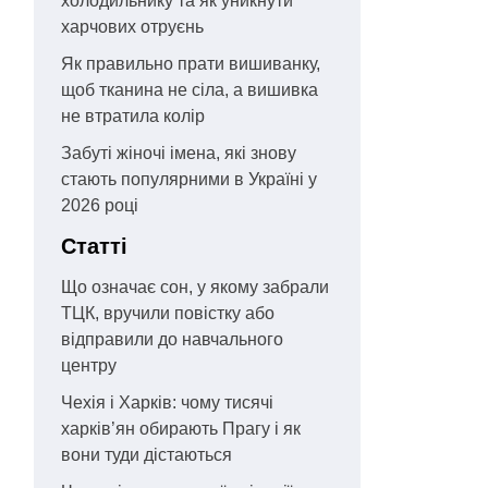
холодильнику та як уникнути
харчових отруєнь
Як правильно прати вишиванку,
щоб тканина не сіла, а вишивка
не втратила колір
Забуті жіночі імена, які знову
стають популярними в Україні у
2026 році
Статті
Що означає сон, у якому забрали
ТЦК, вручили повістку або
відправили до навчального
центру
Чехія і Харків: чому тисячі
харків’ян обирають Прагу і як
вони туди дістаються