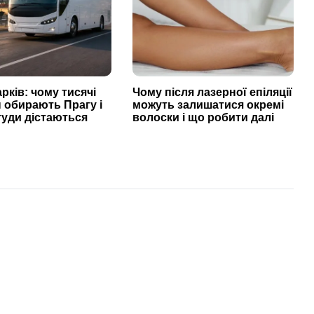
арків: чому тисячі
Чому після лазерної епіляції
н обирають Прагу і
можуть залишатися окремі
туди дістаються
волоски і що робити далі