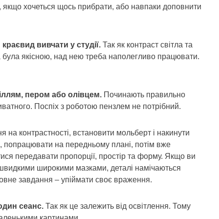
, якщо хочеться щось прибрати, або навпаки доповнити
краєвид вивчати у студії.
Так як контраст світла та
на була якісною, над нею треба наполегливо працювати.
іллям, пером або олівцем.
Починають правильно
ватного. Поспіх з роботою пензлем не потрібний.
 на контрастності, встановити мольберт і накинути
я, попрацювати на передньому плані, потім вже
ися передавати пропорції, простір та форму. Якщо ви
 швидкими широкими мазками, деталі намічаються
ловне завдання – упіймати своє враження.
один сеанс.
Так як це залежить від освітлення. Тому
аленькими картинами.