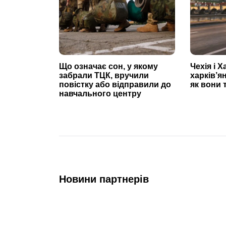
Що означає сон, у якому
Чехія і Х
забрали ТЦК, вручили
харків’я
повістку або відправили до
як вони 
навчального центру
Новини партнерів