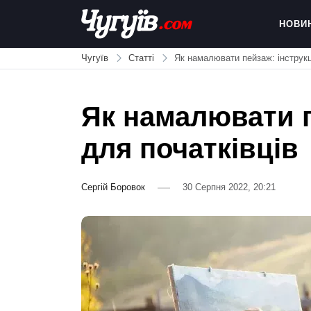
Skip
to
НОВИ
content
Chuguiv
Чугуїв
Статті
Як намалювати пейзаж: інструкц
Як намалювати п
для початківців
Сергій Боровок
30 Серпня 2022, 20:21