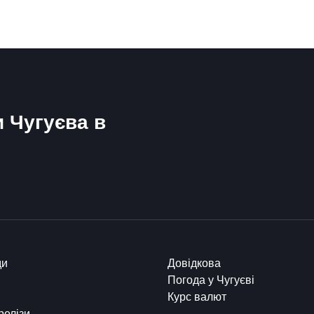
и Чугуєва в
ди
Довідкова
Погода у Чугуєві
Курс валют
релізи