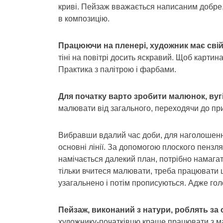
криві. Пейзаж вважається написаним добре
в композицію.
Працюючи на пленері, художник має свій 
тіні на повітрі досить яскравий. Щоб карти
Практика з палітрою і фарбами.
Для початку варто зробити малюнок, вуг
малювати від загального, переходячи до при
Вибравши вдалий час доби, для наголошення
основні лінії. За допомогою плоского пензл
намічається далекий план, потрібно намагат
тільки вчитеся малювати, треба працювати
узагальнено і потім прописуються. Адже го
Пейзаж, виконаний з натури, роблять за 
художнику-початківцю краще працювати з м