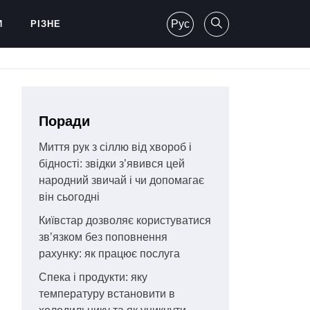
Рус
И
РІЗНЕ
Поради
Миття рук з сіллю від хвороб і
бідності: звідки з’явився цей
народний звичай і чи допомагає
він сьогодні
Київстар дозволяє користуватися
зв’язком без поповнення
рахунку: як працює послуга
Спека і продукти: яку
температуру встановити в