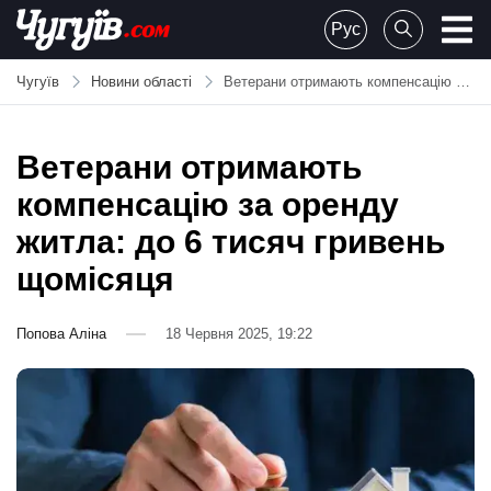
Skip
Рус
to
Chuguiv
content
Чугуїв
Новини області
Ветерани отримають компенсацію за оренду житла: до 6 тисяч гривень щомісяця
Ветерани отримають
компенсацію за оренду
житла: до 6 тисяч гривень
щомісяця
Попова Аліна
18 Червня 2025, 19:22