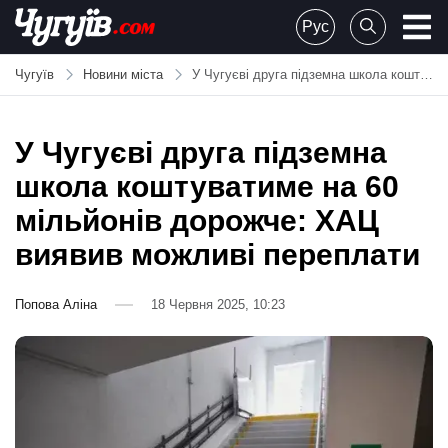
Skip
Рус
to
Chuguiv
content
Чугуїв
Новини міста
У Чугуєві друга підземна школа коштуватиме на 60 мільйонів дорожче: ХАЦ виявив можливі переплати
У Чугуєві друга підземна
школа коштуватиме на 60
мільйонів дорожче: ХАЦ
виявив можливі переплати
Попова Аліна
18 Червня 2025, 10:23