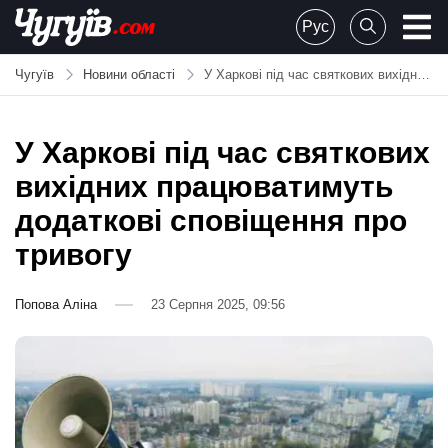
Skip
Рус
to
Chuguiv
content
Чугуїв
Новини області
У Харкові під час святкових вихідних працюватимуть додаткові сповіщення про тривогу
У Харкові під час святкових
вихідних працюватимуть
додаткові сповіщення про
тривогу
Попова Аліна
23 Серпня 2025, 09:56