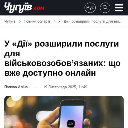
Skip
Рус
to
Chuguiv
content
Чугуїв
Новини області
У «Дії» розширили послуги для військовозобов’язаних: що вже доступно онлайн
У «Дії» розширили послуги
для
військовозобов’язаних: що
вже доступно онлайн
Попова Аліна
19 Листопада 2025, 11:49