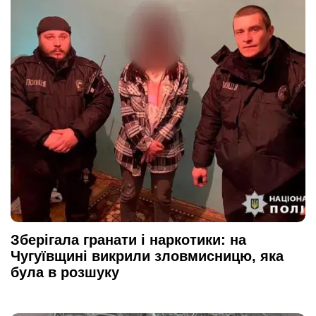
Зберігала гранати і наркотики: на
Чугуївщині викрили зловмисницю, яка
була в розшуку