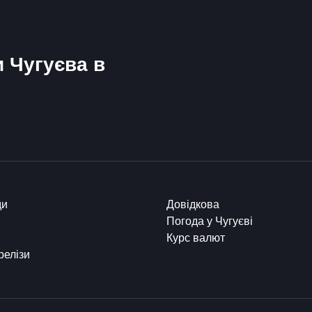
и Чугуєва в
ди
Довідкова
Погода у Чугуєві
Курс валют
релізи