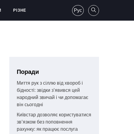
Рус
И
РІЗНЕ
Поради
Миття рук з сіллю від хвороб і
бідності: звідки з’явився цей
народний звичай і чи допомагає
він сьогодні
Київстар дозволяє користуватися
зв’язком без поповнення
рахунку: як працює послуга