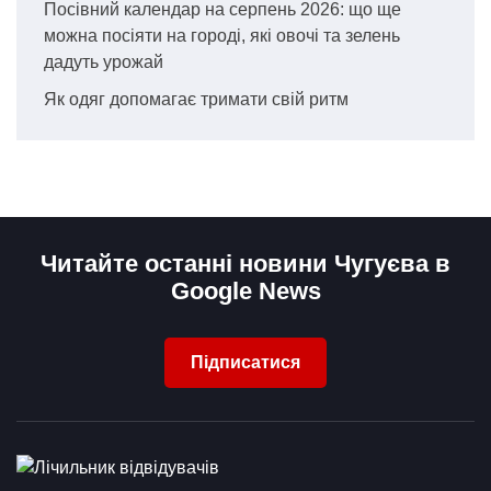
Посівний календар на серпень 2026: що ще
можна посіяти на городі, які овочі та зелень
дадуть урожай
Як одяг допомагає тримати свій ритм
Читайте останні новини Чугуєва в
Google News
Підписатися