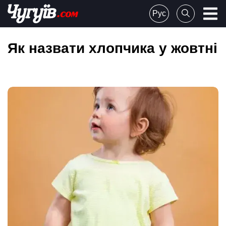
Skip
Рус
to
Chuguiv
content
Як назвати хлопчика у жовтні