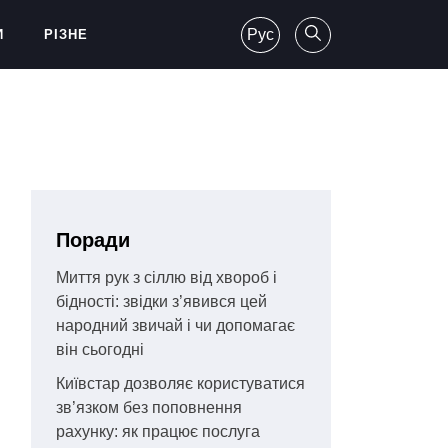
Рус
И
РІЗНЕ
Поради
Миття рук з сіллю від хвороб і
бідності: звідки з’явився цей
народний звичай і чи допомагає
він сьогодні
Київстар дозволяє користуватися
зв’язком без поповнення
рахунку: як працює послуга