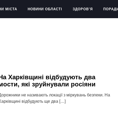
НИ МІСТА
НОВИНИ ОБЛАСТІ
ЗДОРОВ’Я
ПОРАД
На Харківщині відбудують два
мости, які зруйнували росіяни
Дорожники не називають локації з міркувань безпеки. На
Харківщині відбудують ще два […]