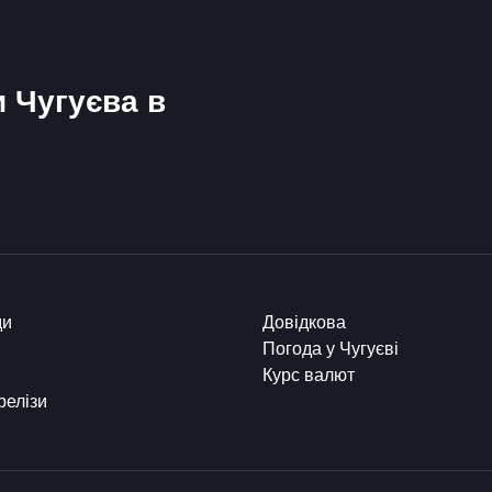
и Чугуєва в
ди
Довідкова
Погода у Чугуєві
Курс валют
релізи