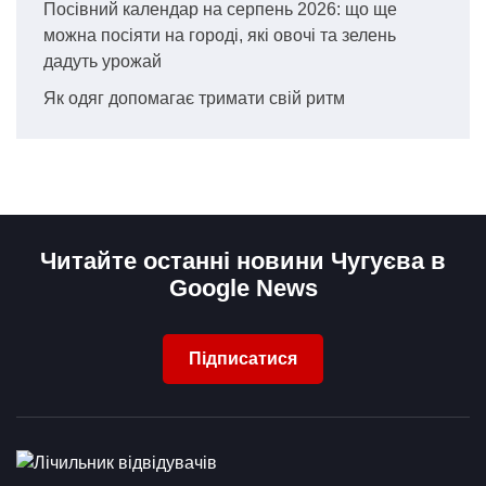
Посівний календар на серпень 2026: що ще
можна посіяти на городі, які овочі та зелень
дадуть урожай
Як одяг допомагає тримати свій ритм
Читайте останні новини Чугуєва в
Google News
Підписатися