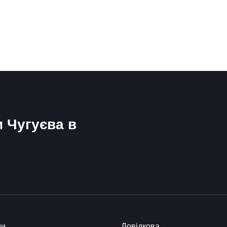
и Чугуєва в
ди
Довідкова