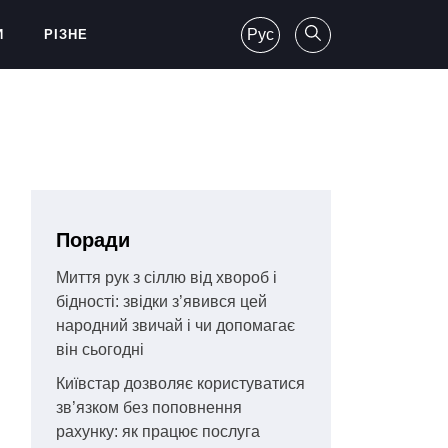
Рус
И
РІЗНЕ
Поради
Миття рук з сіллю від хвороб і
бідності: звідки з’явився цей
народний звичай і чи допомагає
він сьогодні
Київстар дозволяє користуватися
зв’язком без поповнення
рахунку: як працює послуга