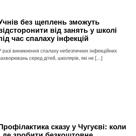
Учнів без щеплень зможуть
відсторонити від занять у школі
під час спалаху інфекцій
У разі виникнення спалаху небезпечних інфекційних
захворювань серед дітей, школярів, які не […]
Профілактика сказу у Чугуєві: коли
і де зробити безкоштовне