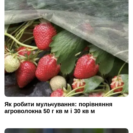
Як робити мульчування: порівняння
агроволокна 50 г кв м і 30 кв м