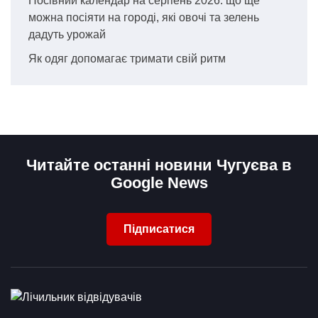
Посівний календар на серпень 2026: що ще
можна посіяти на городі, які овочі та зелень
дадуть урожай
Як одяг допомагає тримати свій ритм
Читайте останні новини Чугуєва в
Google News
Підписатися