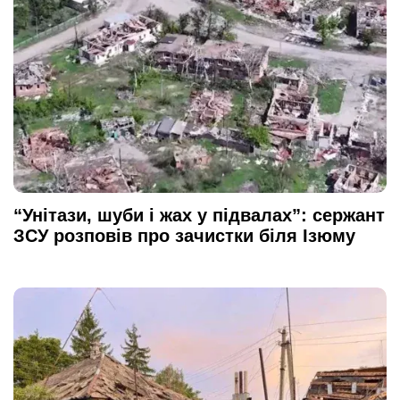
“Унітази, шуби і жах у підвалах”: сержант
ЗСУ розповів про зачистки біля Ізюму