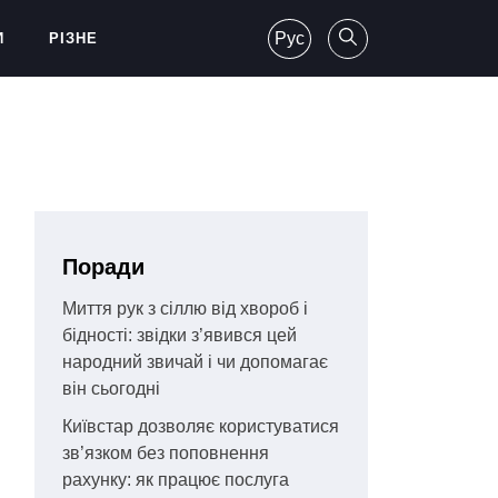
Рус
И
РІЗНЕ
Поради
Миття рук з сіллю від хвороб і
бідності: звідки з’явився цей
народний звичай і чи допомагає
він сьогодні
Київстар дозволяє користуватися
зв’язком без поповнення
рахунку: як працює послуга