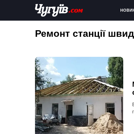
Skip
to
НОВИ
content
Chuguiv
Ремонт станції швид