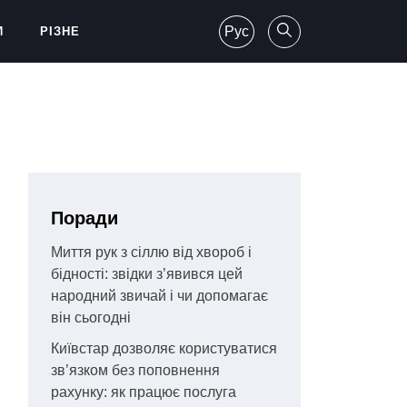
Рус
И
РІЗНЕ
Поради
Миття рук з сіллю від хвороб і
бідності: звідки з’явився цей
народний звичай і чи допомагає
він сьогодні
Київстар дозволяє користуватися
зв’язком без поповнення
рахунку: як працює послуга