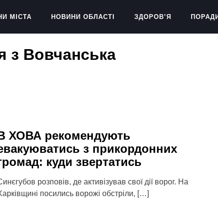
НИ МІСТА
НОВИНИ ОБЛАСТІ
ЗДОРОВ’Я
ПОРАД
я з Вовчанська
В ХОВА рекомендують
евакуюватись з прикордонних
громад: куди звертатись
Синєгубов розповів, де активізував свої дії ворог. На
Харківщині посились ворожі обстріли, […]