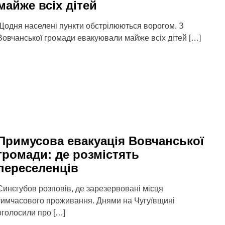
майже всіх дітей
Щодня населені пункти обстрілюються ворогом. З
Вовчанської громади евакуювали майже всіх дітей […]
Примусова евакуація Вовчанської
громади: де розмістять
переселенців
Синєгубов розповів, де зарезервовані місця
тимчасового проживання. Днями на Чугуївщині
оголосили про […]