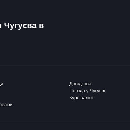
и Чугуєва в
ди
Довідкова
Погода у Чугуєві
Курс валют
релізи