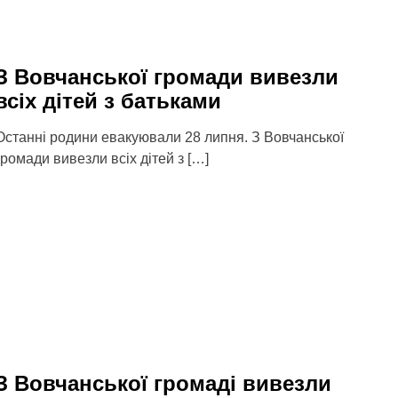
З Вовчанської громади вивезли
всіх дітей з батьками
Останні родини евакуювали 28 липня. З Вовчанської
громади вивезли всіх дітей з […]
З Вовчанської громаді вивезли