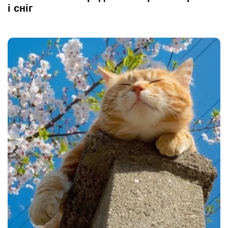
і сніг