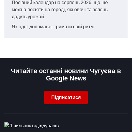
Посівний календар на серпень 2026: що ще
можна посіяти на городі, які овочі та зелень
дадуть урожай
Як одяг допомагає тримати свій ритм
Читайте останні новини Чугуєва в
Google News
Підписатися