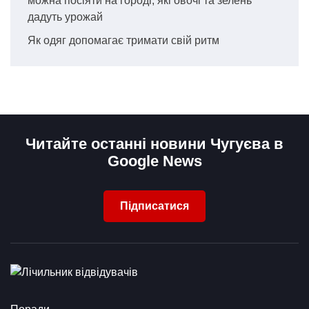
можна посіяти на городі, які овочі та зелень
дадуть урожай
Як одяг допомагає тримати свій ритм
Читайте останні новини Чугуєва в
Google News
Підписатися