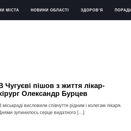
НИ МІСТА
НОВИНИ ОБЛАСТІ
ЗДОРОВ’Я
ПОРАД
В Чугуєві пішов з життя лікар-
хірург Олександр Бурцев
В міськраді висловили співчуття рідним і колегам лікаря.
Днями зупинилось серце видатного […]