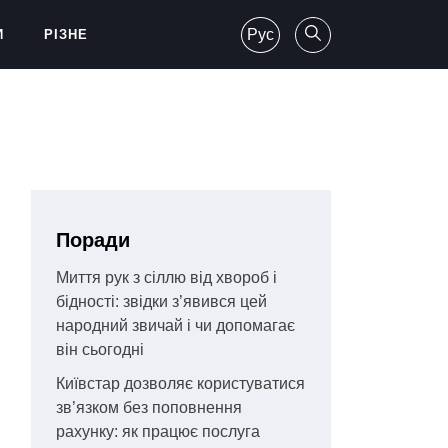
Рус
И
РІЗНЕ
Поради
Миття рук з сіллю від хвороб і
бідності: звідки з’явився цей
народний звичай і чи допомагає
він сьогодні
Київстар дозволяє користуватися
зв’язком без поповнення
рахунку: як працює послуга