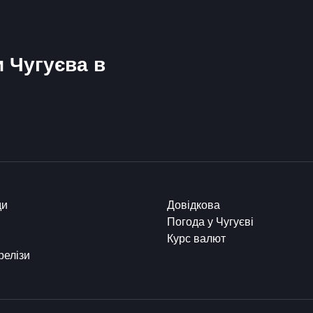
и Чугуєва в
ди
Довідкова
Погода у Чугуєві
Курс валют
релізи