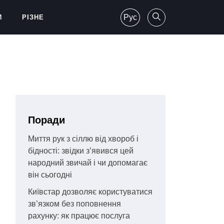
Рус
И
РІЗНЕ
Поради
Миття рук з сіллю від хвороб і
бідності: звідки з’явився цей
народний звичай і чи допомагає
він сьогодні
Київстар дозволяє користуватися
зв’язком без поповнення
рахунку: як працює послуга