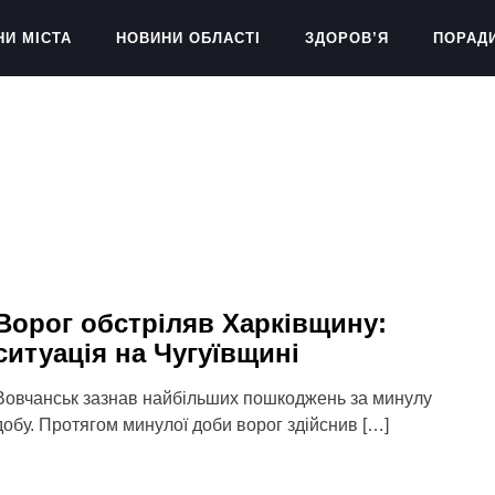
НИ МІСТА
НОВИНИ ОБЛАСТІ
ЗДОРОВ’Я
ПОРАД
Ворог обстріляв Харківщину:
ситуація на Чугуївщині
Вовчанськ зазнав найбільших пошкоджень за минулу
добу. Протягом минулої доби ворог здійснив […]