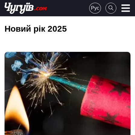
Skip
Рус
to
Chuguiv
content
Новий рік 2025