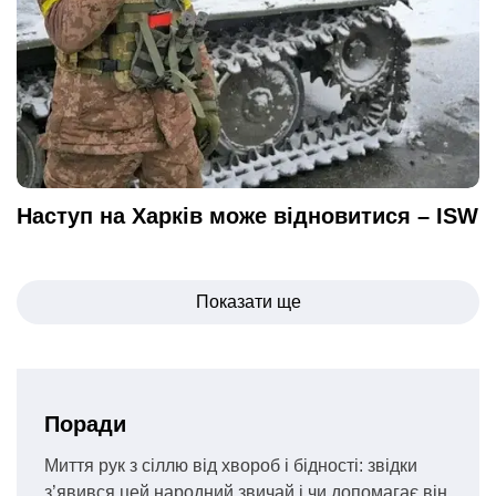
Наступ на Харків може відновитися – ISW
Навігація
Показати ще
записів
Поради
Миття рук з сіллю від хвороб і бідності: звідки
з’явився цей народний звичай і чи допомагає він