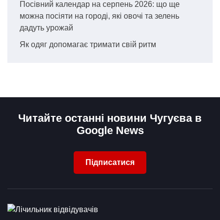
Посівний календар на серпень 2026: що ще
можна посіяти на городі, які овочі та зелень
дадуть урожай
Як одяг допомагає тримати свій ритм
Читайте останні новини Чугуєва в
Google News
Підписатися