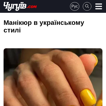
Skip
Рус
to
Chuguiv
content
Манікюр в українському
стилі