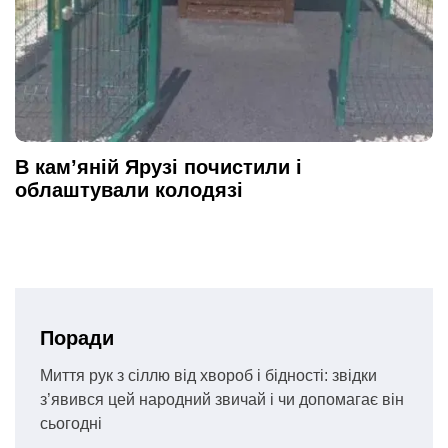
В кам’яній Ярузі почистили і
облаштували колодязі
Поради
Миття рук з сіллю від хвороб і бідності: звідки
з’явився цей народний звичай і чи допомагає він
сьогодні