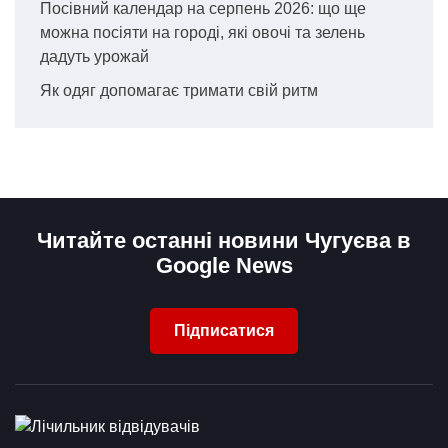
Посівний календар на серпень 2026: що ще
можна посіяти на городі, які овочі та зелень
дадуть урожай
Як одяг допомагає тримати свій ритм
Читайте останні новини Чугуєва в
Google News
Підписатися