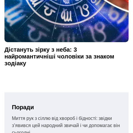
Дістануть зірку з неба: 3
найромантичніші чоловіки за знаком
зодіаку
Поради
Миття рук з сіллю від хвороб і бідності: звідки
з’явився цей народний звичай і чи допомагає він
сьогодні