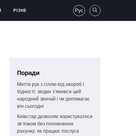
Рус
И
РІЗНЕ
Поради
Миття рук з сіллю від хвороб і
бідності: звідки з’явився цей
народний звичай і чи допомагає
він сьогодні
Київстар дозволяє користуватися
зв’язком без поповнення
рахунку: як працює послуга