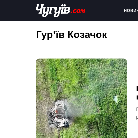
Skip
to
НОВИ
content
Chuguiv
Гур’їв Козачок