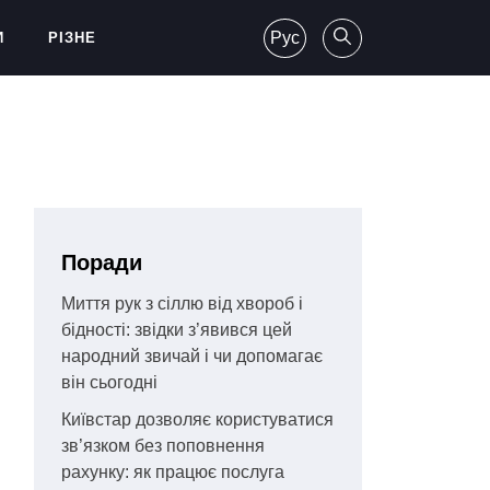
Рус
И
РІЗНЕ
Поради
Миття рук з сіллю від хвороб і
бідності: звідки з’явився цей
народний звичай і чи допомагає
він сьогодні
Київстар дозволяє користуватися
зв’язком без поповнення
рахунку: як працює послуга