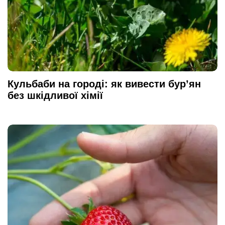
Кульбаби на городі: як вивести бур’ян
без шкідливої хімії