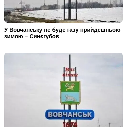
У Вовчанську не буде газу прийдешньою
зимою – Синєгубов