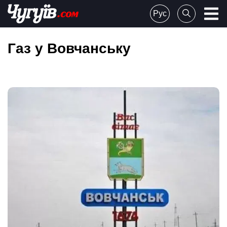
Skip
Рус
to
Chuguiv
content
Газ у Вовчанську